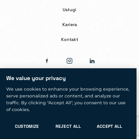
Usługi
Kariera
Kontakt
We value your privacy
We use cookies to enhance your browsing experience,
serve personalized ads or content, and analyze our
Polityka prywatności
Cookie settings
traffic. By clicking "Accept All", you consent to our use
of cookies.
Copyright © 2026 – NTROPY | All Rights Reserved
CUSTOMIZE
REJECT ALL
ACCEPT ALL
Stworzone przez