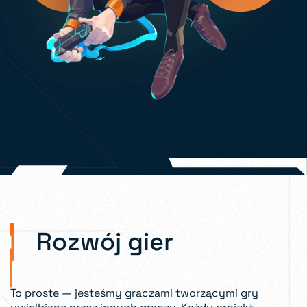
Rozwój gier
To proste — jesteśmy graczami tworzącymi gry